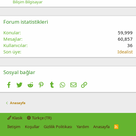
Bilişim Bilgisayar
Forum istatistikleri
Konular
59,999
Mesajlar
60,857
Kullanıcılar
36
Son üye
Idealist
Sosyal bağlar
Facebook
Twitter
Reddit
Pinterest
Tumblr
WhatsApp
E-posta
Link
Anasayfa
Klasik
Türkçe (TR)
İletişim
Koşullar
Gizlilik Politikası
Yardım
Anasayfa
R
S
S