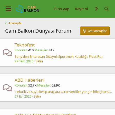
Giriş yap
Kayıt ol
Anasayfa
Cam Balkon Dünyası Forum
Yeni mesajlar
Teknofest
Konular
410
Mesajlar
417
Sony’den Enteresan Dizaynlı Sportmen Kulaklığı: Float Run
27 Tem 2025
Selin
ABD Haberleri
Konular
52.7K
Mesajlar
52.9K
Elektrik ve suyu kesip araçlara zarar verdiler, yangın bile çıkardılar
27 Eyl 2025
Selin