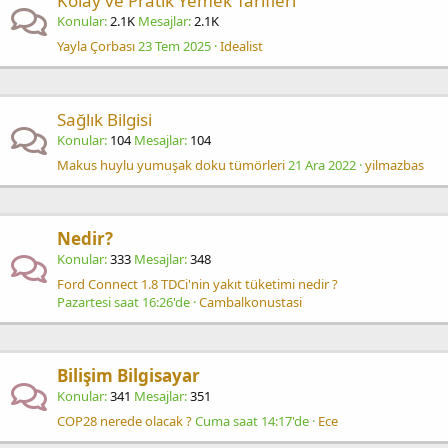
Kolay ve Pratik Yemek Tarifleri
Konular
2.1K
Mesajlar
2.1K
Yayla Çorbası
23 Tem 2025
Idealist
Sağlık Bilgisi
Konular
104
Mesajlar
104
Makus huylu yumuşak doku tümörleri
21 Ara 2022
yilmazbas
Nedir?
Konular
333
Mesajlar
348
Ford Connect 1.8 TDCi'nin yakıt tüketimi nedir ?
Pazartesi saat 16:26'de
Cambalkonustasi
Bilişim Bilgisayar
Konular
341
Mesajlar
351
COP28 nerede olacak ?
Cuma saat 14:17'de
Ece