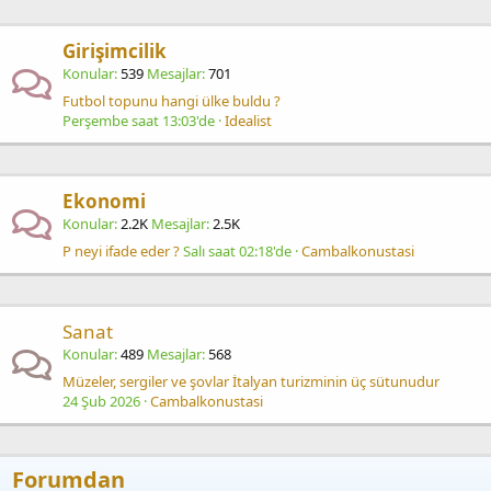
Girişimcilik
Konular
539
Mesajlar
701
Futbol topunu hangi ülke buldu ?
Perşembe saat 13:03'de
Idealist
Ekonomi
Konular
2.2K
Mesajlar
2.5K
P neyi ifade eder ?
Salı saat 02:18'de
Cambalkonustasi
Sanat
Konular
489
Mesajlar
568
Müzeler, sergiler ve şovlar İtalyan turizminin üç sütunudur
24 Şub 2026
Cambalkonustasi
Forumdan