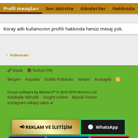
Profil mesajları
Son aktivite
Gönderiler
Hakkında
Koray adlı kullanıcının profili hakkında henüz mesaj yok.
Kullanıcılar
Klasik
Türkçe (TR)
İletişim
Koşullar
Gizlilik Politikası
Yardım
Anasayfa
R
S
S
Forum software by XenForo™
© 2010-2019 XenForo Ltd.
Kalabalık Yalnızlık
knight online
Büyük Forum
instagram takipçi satın al
🟢
📢 REKLAM VE İLETIŞIM
WhatsApp