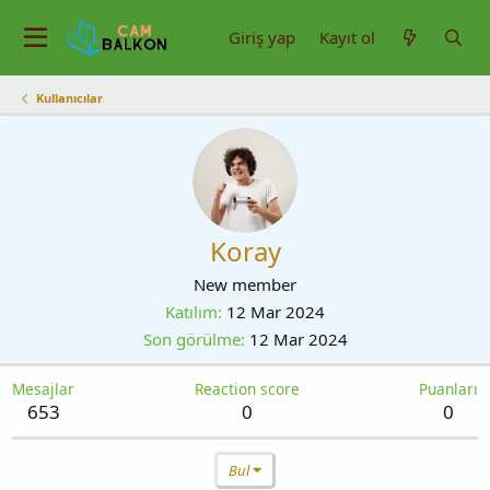
Giriş yap
Kayıt ol
Kullanıcılar
Koray
New member
Katılım
12 Mar 2024
Son görülme
12 Mar 2024
Mesajlar
Reaction score
Puanları
653
0
0
Bul