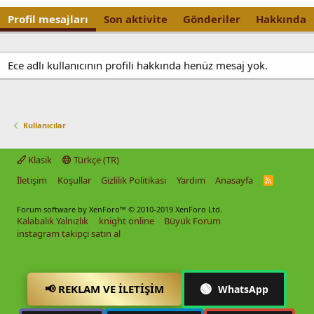
Profil mesajları
Son aktivite
Gönderiler
Hakkında
Ece adlı kullanıcının profili hakkında henüz mesaj yok.
Kullanıcılar
Klasik
Türkçe (TR)
İletişim
Koşullar
Gizlilik Politikası
Yardım
Anasayfa
R
S
S
Forum software by XenForo™
© 2010-2019 XenForo Ltd.
Kalabalık Yalnızlık
knight online
Büyük Forum
instagram takipçi satın al
🟢
📢 REKLAM VE İLETIŞIM
WhatsApp