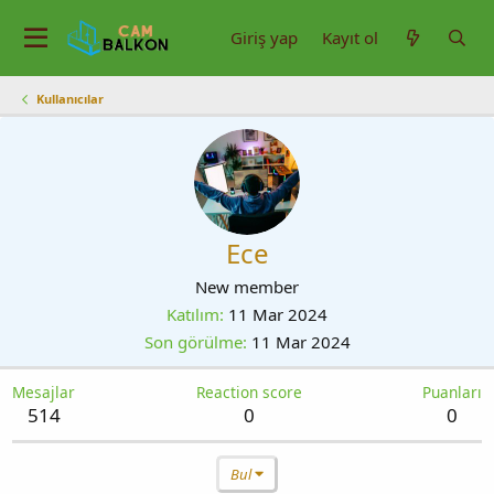
Giriş yap
Kayıt ol
Kullanıcılar
Ece
New member
Katılım
11 Mar 2024
Son görülme
11 Mar 2024
Mesajlar
Reaction score
Puanları
514
0
0
Bul