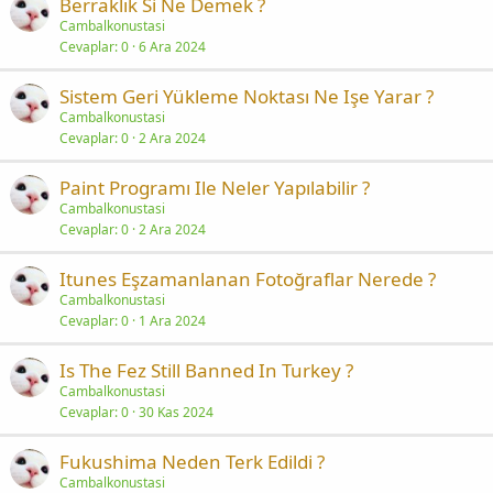
Berraklık Si Ne Demek ?
Cambalkonustasi
Cevaplar
0
6 Ara 2024
Sistem Geri Yükleme Noktası Ne Işe Yarar ?
Cambalkonustasi
Cevaplar
0
2 Ara 2024
Paint Programı Ile Neler Yapılabilir ?
Cambalkonustasi
Cevaplar
0
2 Ara 2024
Itunes Eşzamanlanan Fotoğraflar Nerede ?
Cambalkonustasi
Cevaplar
0
1 Ara 2024
Is The Fez Still Banned In Turkey ?
Cambalkonustasi
Cevaplar
0
30 Kas 2024
Fukushima Neden Terk Edildi ?
Cambalkonustasi