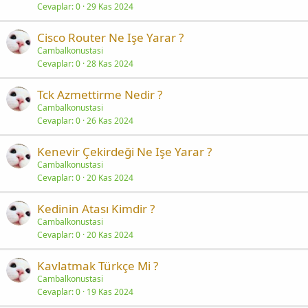
Cevaplar
0
29 Kas 2024
Cisco Router Ne Işe Yarar ?
Cambalkonustasi
Cevaplar
0
28 Kas 2024
Tck Azmettirme Nedir ?
Cambalkonustasi
Cevaplar
0
26 Kas 2024
Kenevir Çekirdeği Ne Işe Yarar ?
Cambalkonustasi
Cevaplar
0
20 Kas 2024
Kedinin Atası Kimdir ?
Cambalkonustasi
Cevaplar
0
20 Kas 2024
Kavlatmak Türkçe Mi ?
Cambalkonustasi
Cevaplar
0
19 Kas 2024