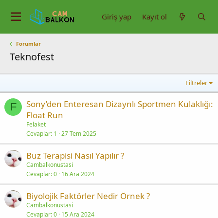
Giriş yap
Kayıt ol
Forumlar
Teknofest
Filtreler
Sony’den Enteresan Dizaynlı Sportmen Kulaklığı:
F
Float Run
Felaket
Cevaplar
1
27 Tem 2025
Buz Terapisi Nasıl Yapılır ?
Cambalkonustasi
Cevaplar
0
16 Ara 2024
Biyolojik Faktörler Nedir Örnek ?
Cambalkonustasi
Cevaplar
0
15 Ara 2024