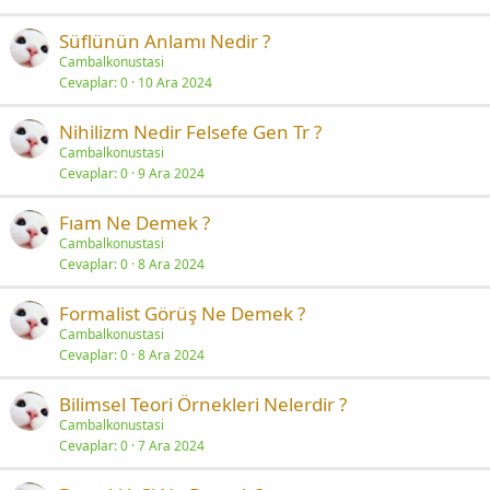
Süflünün Anlamı Nedir ?
Cambalkonustasi
Cevaplar
0
10 Ara 2024
Nihilizm Nedir Felsefe Gen Tr ?
Cambalkonustasi
Cevaplar
0
9 Ara 2024
Fıam Ne Demek ?
Cambalkonustasi
Cevaplar
0
8 Ara 2024
Formalist Görüş Ne Demek ?
Cambalkonustasi
Cevaplar
0
8 Ara 2024
Bilimsel Teori Örnekleri Nelerdir ?
Cambalkonustasi
Cevaplar
0
7 Ara 2024