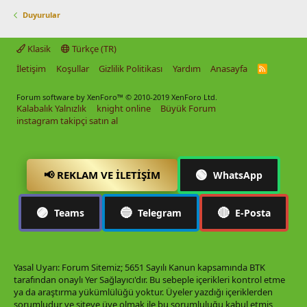
Duyurular
Klasik
Türkçe (TR)
İletişim
Koşullar
Gizlilik Politikası
Yardım
Anasayfa
R
S
S
Forum software by XenForo™
© 2010-2019 XenForo Ltd.
Kalabalık Yalnızlık
knight online
Büyük Forum
instagram takipçi satın al
🟢
📢 REKLAM VE İLETIŞIM
WhatsApp
🟣
🔵
🔴
Teams
Telegram
E-Posta
Yasal Uyarı: Forum Sitemiz; 5651 Sayılı Kanun kapsamında BTK
tarafından onaylı Yer Sağlayıcı'dır. Bu sebeple içerikleri kontrol etme
ya da araştırma yükümlülüğü yoktur. Üyeler yazdığı içeriklerden
sorumludur ve siteye üye olmak ile bu sorumluluğu kabul etmiş