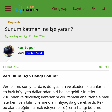
Giriş yap
Kayıt ol
Duyurular
Sunum katmanı ne işe yarar ?
K
B
kunteper
11 Haz 2026
o
a
n
ş
kunteper
u
l
Mod
Global Mod
y
a
u
n
b
g
11 Haz 2026
#1
a
ı
ş
ç
Veri Bilimi İçin Hangi Bölüm?
l
t
a
a
t
r
Veri bilimi, son yıllarda iş dünyasının ve akademik alanların
a
i
en hızlı büyüyen dallarından biri haline geldi. Şirketler,
n
h
kurumlar ve devletler, kararlarını veri temelli analizlerle almak
i
isterken, veri bilimcilerine olan ihtiyaç da giderek arttı. Peki,
bu alanda eğitim almak isteyen bir öğrenci hangi bölümü