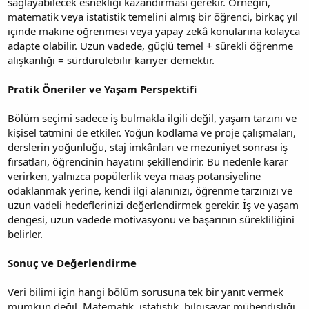
sağlayabilecek esnekliği kazandırması gerekir. Örneğin,
matematik veya istatistik temelini almış bir öğrenci, birkaç yıl
içinde makine öğrenmesi veya yapay zekâ konularına kolayca
adapte olabilir. Uzun vadede, güçlü temel + sürekli öğrenme
alışkanlığı = sürdürülebilir kariyer demektir.
Pratik Öneriler ve Yaşam Perspektifi
Bölüm seçimi sadece iş bulmakla ilgili değil, yaşam tarzını ve
kişisel tatmini de etkiler. Yoğun kodlama ve proje çalışmaları,
derslerin yoğunluğu, staj imkânları ve mezuniyet sonrası iş
fırsatları, öğrencinin hayatını şekillendirir. Bu nedenle karar
verirken, yalnızca popülerlik veya maaş potansiyeline
odaklanmak yerine, kendi ilgi alanınızı, öğrenme tarzınızı ve
uzun vadeli hedeflerinizi değerlendirmek gerekir. İş ve yaşam
dengesi, uzun vadede motivasyonu ve başarının sürekliliğini
belirler.
Sonuç ve Değerlendirme
Veri bilimi için hangi bölüm sorusuna tek bir yanıt vermek
mümkün değil. Matematik, istatistik, bilgisayar mühendisliği,