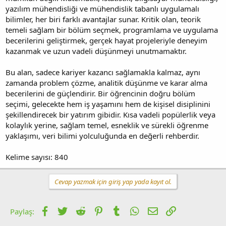
yazılım mühendisliği ve mühendislik tabanlı uygulamalı
bilimler, her biri farklı avantajlar sunar. Kritik olan, teorik
temeli sağlam bir bölüm seçmek, programlama ve uygulama
becerilerini geliştirmek, gerçek hayat projeleriyle deneyim
kazanmak ve uzun vadeli düşünmeyi unutmamaktır.
Bu alan, sadece kariyer kazancı sağlamakla kalmaz, aynı
zamanda problem çözme, analitik düşünme ve karar alma
becerilerini de güçlendirir. Bir öğrencinin doğru bölüm
seçimi, gelecekte hem iş yaşamını hem de kişisel disiplinini
şekillendirecek bir yatırım gibidir. Kısa vadeli popülerlik veya
kolaylık yerine, sağlam temel, esneklik ve sürekli öğrenme
yaklaşımı, veri bilimi yolculuğunda en değerli rehberdir.
Kelime sayısı: 840
Cevap yazmak için giriş yap yada kayıt ol.
Facebook
Twitter
Reddit
Pinterest
Tumblr
WhatsApp
E-posta
Link
Paylaş: