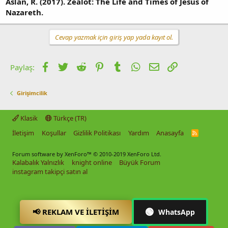
Aslan, R. (2017). Zealot: The Life and Times of Jesus of
Nazareth.
Cevap yazmak için giriş yap yada kayıt ol.
Facebook
Twitter
Reddit
Pinterest
Tumblr
WhatsApp
E-posta
Link
Paylaş:
Girişimcilik
Klasik
Türkçe (TR)
İletişim
Koşullar
Gizlilik Politikası
Yardım
Anasayfa
R
S
S
Forum software by XenForo™
© 2010-2019 XenForo Ltd.
Kalabalık Yalnızlık
knight online
Büyük Forum
instagram takipçi satın al
🟢
📢 REKLAM VE İLETIŞIM
WhatsApp