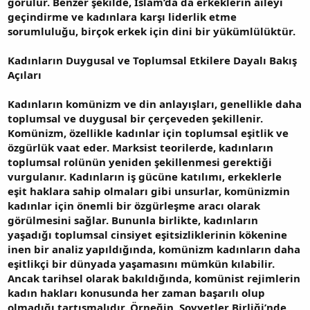
görülür. Benzer şekilde, İslam’da da erkeklerin aileyi
geçindirme ve kadınlara karşı liderlik etme
sorumluluğu, birçok erkek için dini bir yükümlülüktür.
Kadınların Duygusal ve Toplumsal Etkilere Dayalı Bakış
Açıları
Kadınların komünizm ve din anlayışları, genellikle daha
toplumsal ve duygusal bir çerçeveden şekillenir.
Komünizm, özellikle kadınlar için toplumsal eşitlik ve
özgürlük vaat eder. Marksist teorilerde, kadınların
toplumsal rolünün yeniden şekillenmesi gerektiği
vurgulanır. Kadınların iş gücüne katılımı, erkeklerle
eşit haklara sahip olmaları gibi unsurlar, komünizmin
kadınlar için önemli bir özgürleşme aracı olarak
görülmesini sağlar. Bununla birlikte, kadınların
yaşadığı toplumsal cinsiyet eşitsizliklerinin kökenine
inen bir analiz yapıldığında, komünizm kadınların daha
eşitlikçi bir dünyada yaşamasını mümkün kılabilir.
Ancak tarihsel olarak bakıldığında, komünist rejimlerin
kadın hakları konusunda her zaman başarılı olup
olmadığı tartışmalıdır. Örneğin, Sovyetler Birliği’nde