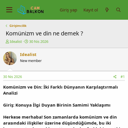
Giriş yap
Kayıt ol
Girişimcilik
Komünizm ve din ne demek ?
K
B
Idealist
30 Nis 2026
o
a
n
ş
Idealist
u
l
New member
y
a
u
n
b
g
30 Nis 2026
#1
a
ı
ş
ç
Komünizm ve Din: İki Farklı Dünyanın Karşılaştırmalı
l
t
Analizi
a
a
t
r
a
i
Giriş: Konuya İlgi Duyan Birinin Samimi Yaklaşımı
n
h
i
Herkese merhaba! Son zamanlarda komünizm ve din
arasındaki ilişkiler üzerine düşündüğümde, bu iki