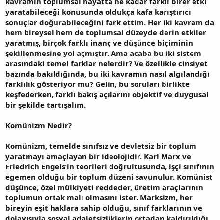
kavramın toplumsal hayatta ne kadar farklı birer etki
yaratabileceği konusunda oldukça kafa karıştırıcı
sonuçlar doğurabileceğini fark ettim. Her iki kavram da
hem bireysel hem de toplumsal düzeyde derin etkiler
yaratmış, birçok farklı inanç ve düşünce biçiminin
şekillenmesine yol açmıştır. Ama acaba bu iki sistem
arasındaki temel farklar nelerdir? Ve özellikle cinsiyet
bazında bakıldığında, bu iki kavramın nasıl algılandığı
farklılık gösteriyor mu? Gelin, bu soruları birlikte
keşfederken, farklı bakış açılarını objektif ve duygusal
bir şekilde tartışalım.
Komünizm Nedir?
Komünizm, temelde sınıfsız ve devletsiz bir toplum
yaratmayı amaçlayan bir ideolojidir. Karl Marx ve
Friedrich Engels’in teorileri doğrultusunda, işçi sınıfının
egemen olduğu bir toplum düzeni savunulur. Komünist
düşünce, özel mülkiyeti reddeder, üretim araçlarının
toplumun ortak malı olmasını ister. Marksizm, her
bireyin eşit haklara sahip olduğu, sınıf farklarının ve
dolayısıyla sosyal adaletsizliklerin ortadan kaldırıldığı