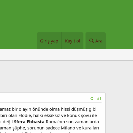
Giriş yap
Kayıt ol
Ara
#1
ılamaz bir olayın önünde olma hissi düşmüş gibi
ri olan Elodie, halkı eksiksiz ve konuk şovu ile
i değil
Sfera Ebbasta
Roma'nın son zamanlarda
O zaman şüphe, sorunun sadece Milano ve kuralları