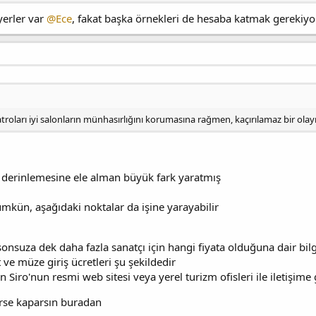
yerler var
@Ece
, fakat başka örnekleri de hesaba katmak gerekiyo
troları iyi salonların münhasırlığını korumasına rağmen, kaçırılamaz bir ol
erinlemesine ele alman büyük fark yaratmış
kün, aşağıdaki noktalar da işine yarayabilir
n sonsuza dek daha fazla sanatçı için hangi fiyata olduğuna dair 
t ve müze giriş ücretleri şu şekildedir
an Siro'nun resmi web sitesi veya yerel turizm ofisleri ile iletişime 
irse kaparsın buradan