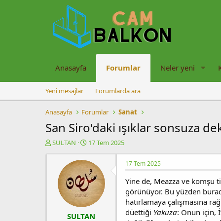
Anasayfa
Forumlar
Neler yeni
Yeni mesajlar
Forumlarda ara
Anasayfa
Forumlar
Sanat
San Siro'daki ışıklar sonsuza de
K
B
SULTAN
17 Tem 2025
o
a
n
ş
17 Tem 2025
u
l
y
a
Yine de, Meazza ve komşu ti
u
n
görünüyor. Bu yüzden burada 
b
g
hatırlamaya çalışmasına rağ
a
ı
düettiği
Yakuza
: Onun için,
ş
ç
SULTAN