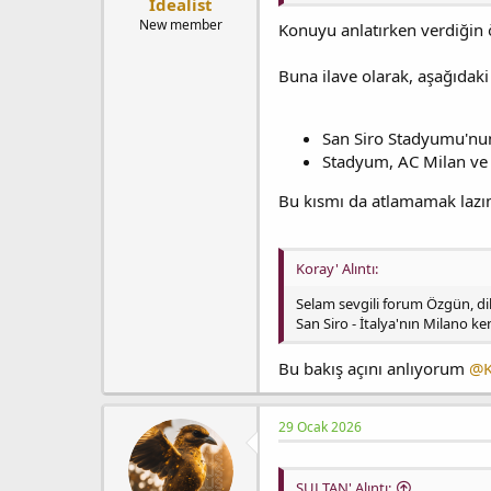
Idealist
New member
Konuyu anlatırken verdiğin 
Buna ilave olarak, aşağıdaki 
San Siro Stadyumu'nun 
Stadyum, AC Milan ve 
Bu kısmı da atlamamak laz
Koray' Alıntı:
Selam sevgili forum Özgün, dik
San Siro - İtalya'nın Milano k
Bu bakış açını anlıyorum
@K
29 Ocak 2026
SULTAN' Alıntı: