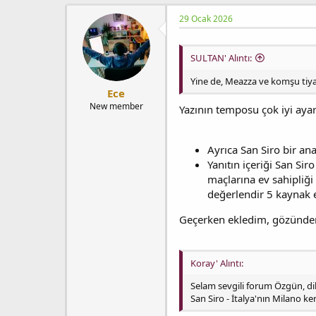
29 Ocak 2026
SULTAN' Alıntı:
Yine de, Meazza ve komşu tiya
Ece
New member
Yazının temposu çok iyi ayar
Ayrıca San Siro bir ana
Yanıtın içeriği San Si
maçlarına ev sahipliği 
değerlendir 5 kaynak e
Geçerken ekledim, gözünde
Koray' Alıntı:
Selam sevgili forum Özgün, dik
San Siro - İtalya'nın Milano k