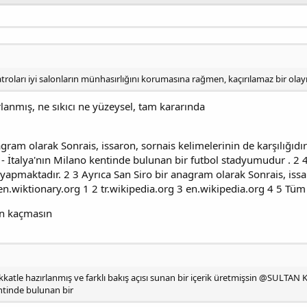
troları iyi salonların münhasırlığını korumasına rağmen, kaçırılamaz bir ol
lanmış, ne sıkıcı ne yüzeysel, tam kararında
gram olarak Sonrais, issaron, sornais kelimelerinin de karşılığıdır
ro - İtalya'nın Milano kentinde bulunan bir futbol stadyumudur . 2
yapmaktadır. 2 3 Ayrıca San Siro bir anagram olarak Sonrais, issaro
n.wiktionary.org 1 2 tr.wikipedia.org 3 en.wikipedia.org 4 5 Tüm
n kaçmasın
katle hazırlanmış ve farklı bakış açısı sunan bir içerik üretmişsin @SULTAN K
entinde bulunan bir