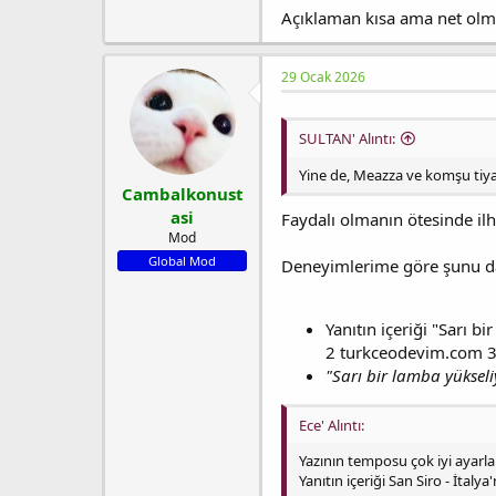
Açıklaman kısa ama net olm
29 Ocak 2026
SULTAN' Alıntı:
Yine de, Meazza ve komşu tiya
Cambalkonust
asi
Faydalı olmanın ötesinde il
Mod
Global Mod
Deneyimlerime göre şunu da b
Yanıtın içeriği "Sarı b
2 turkceodevim.com 3
"Sarı bir lamba yüksel
Ece' Alıntı:
Yazının temposu çok iyi ayarlan
Yanıtın içeriği San Siro - İtaly