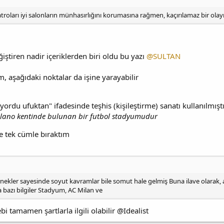
troları iyi salonların münhasırlığını korumasına rağmen, kaçırılamaz bir ol
ğiştiren nadir içeriklerden biri oldu bu yazı
@SULTAN
 aşağıdaki noktalar da işine yarayabilir
yordu ufuktan" ifadesinde teşhis (kişileştirme) sanatı kullanılmıştı
ilano kentinde bulunan bir futbol stadyumudur
e tek cümle bıraktım
ekler sayesinde soyut kavramlar bile somut hale gelmiş Buna ilave olarak, aş
bazı bilgiler Stadyum, AC Milan ve
 tamamen şartlarla ilgili olabilir @Idealist