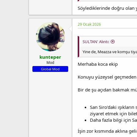
Söylediklerinde doğru olan 
29 Ocak 2026
SULTAN' Alıntı:
Yine de, Meazza ve komşu tiya
kunteper
Mod
Merhaba koca ekip
Global Mod
Konuyu yüzeysel geçmeden d
Bir de şu açıdan bakmak müm
San Siro'daki ışıkları
ziyaret etmek için bile
Daha fazla bilgi için S
İşin zor kısmında aklına gel