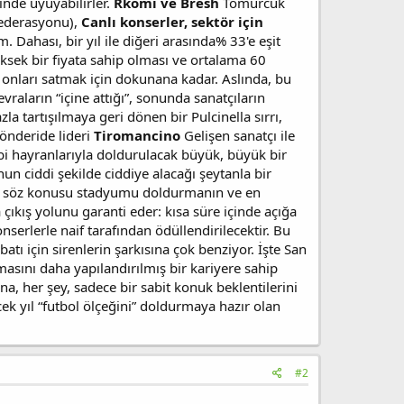
inde uyuyabilirler.
Rkomi ve Bresh
Tomurcuk
Federasyonu),
Canlı konserler, sektör için
Dahası, bir yıl ile diğeri arasında% 33'e eşit
ksek bir fiyata sahip olması ve ortalama 60
 onları satmak için dokunana kadar. Aslında, bu
raların “içine attığı”, sonunda sanatçıların
 tartışılmaya geri dönen bir Pulcinella sırrı,
önderide lideri
Tiromancino
Gelişen sanatçı ile
gibi hayranlarıyla doldurulacak büyük, büyük bir
un ciddi şekilde ciddiye alacağı şeytanla bir
nda, söz konusu stadyumu doldurmanın ve en
çıkış yolunu garanti eder: kısa süre içinde açığa
nserlerle naif tarafından ödüllendirilecektir. Bu
 için sirenlerin şarkısına çok benziyor. İşte San
ını daha yapılandırılmış bir kariyere sahip
na, her şey, sadece bir sabit konuk beklentilerini
cek yıl “futbol ölçeğini” doldurmaya hazır olan
#2