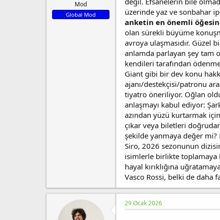
l
t
değil. Efsanelerin bile olma
Mod
a
a
üzerinde yaz ve sonbahar ip
Global Mod
t
r
anketin en önemli öğesini
a
i
olan sürekli büyüme konuşmas
n
h
avroya ulaşmasıdır. Güzel bi
i
anlamda parlayan şey tam ola
kendileri tarafından ödenmes
Giant gibi bir dev konu h
ajanı/destekçisi/patronu ara
tiyatro öneriliyor. Oğlan ol
anlaşmayı kabul ediyor: Şar
azından yüzü kurtarmak için 
çıkar veya biletleri doğrudan
şekilde yanmaya değer mi? M
Siro, 2026 sezonunun dizisin
isimlerle birlikte toplamaya
hayal kırıklığına uğratamayan
Vasco Rossi, belki de daha fa
29 Ocak 2026