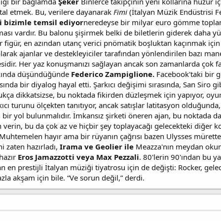
dığı bir bağlamda
Şeker
Binlerce takipçinin yeni kollarına huzur iç
tal etmek. Bu, verilere dayanarak
Fimi
(İtalyan Müzik Endüstrisi 
 bizimle temsil ediyor
neredeyse bir milyar euro gömme toplam. 
ı vardır. Bu balonu şişirmek belki de biletlerin giderek daha yü
r figür, en azından utanç verici pnömatik boşluktan kaçınmak için
rak ajanlar ve destekleyiciler tarafından yönlendirilen bazı manev
idir. Her yaz konuşmanızı sağlayan ancak son zamanlarda çok fazla
akkında düşündüğünde
Federico Zampiglione.
Facebook'taki bir g
sında bir diyalog hayal etti. Şarkıcı değişimi sırasında, San Siro 
dukça dikkatsizse, bu noktada fikirden düzleşmek için yapıyor, oyun
kıcı turunu ölçekten tanıtıyor, ancak satışlar latitasyon olduğu
bir yol bulunmalıdır. İmkansız şirketi öneren ajan, bu noktada da 
 verin, bu da çok az ve hiçbir şey toplayacağı gelecekteki diğer ko
uhtemelen hayır ama bir rüyanın çağrısı bazen Ulysses mürettebatı
i zaten hazırladı,
Irama ve Geolier ile
Meazza'nın meydan okumas
 hazır
Eros Jamazzotti veya Max Pezzali
. 80'lerin 90'ından bu ya
 en prestijli İtalyan müziği tiyatrosu için de değişti: Rocker, gele
zla akşam için bile. “Ve sorun değil,” derdi.