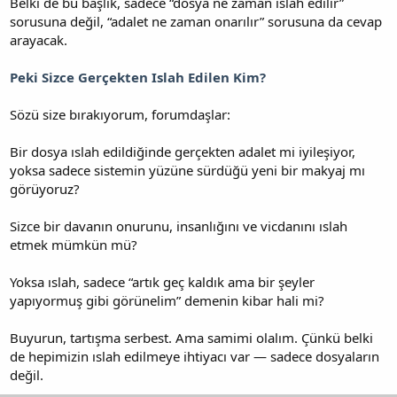
Belki de bu başlık, sadece “dosya ne zaman ıslah edilir”
sorusuna değil, “adalet ne zaman onarılır” sorusuna da cevap
arayacak.
Peki Sizce Gerçekten Islah Edilen Kim?
Sözü size bırakıyorum, forumdaşlar:
Bir dosya ıslah edildiğinde gerçekten adalet mi iyileşiyor,
yoksa sadece sistemin yüzüne sürdüğü yeni bir makyaj mı
görüyoruz?
Sizce bir davanın onurunu, insanlığını ve vicdanını ıslah
etmek mümkün mü?
Yoksa ıslah, sadece “artık geç kaldık ama bir şeyler
yapıyormuş gibi görünelim” demenin kibar hali mi?
Buyurun, tartışma serbest. Ama samimi olalım. Çünkü belki
de hepimizin ıslah edilmeye ihtiyacı var — sadece dosyaların
değil.