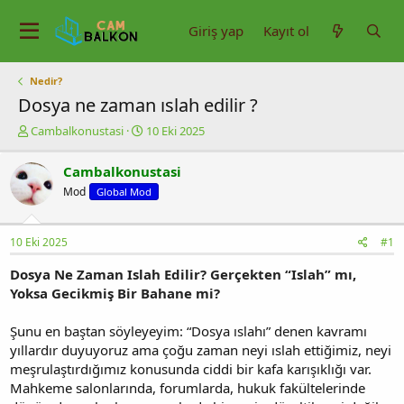
Giriş yap
Kayıt ol
Nedir?
Dosya ne zaman ıslah edilir ?
K
B
Cambalkonustasi
10 Eki 2025
o
a
n
ş
Cambalkonustasi
u
l
Mod
Global Mod
y
a
u
n
b
g
10 Eki 2025
#1
a
ı
ş
ç
Dosya Ne Zaman Islah Edilir? Gerçekten “Islah” mı,
l
t
Yoksa Gecikmiş Bir Bahane mi?
a
a
t
r
a
i
Şunu en baştan söyleyeyim: “Dosya ıslahı” denen kavramı
n
h
yıllardır duyuyoruz ama çoğu zaman neyi ıslah ettiğimiz, neyi
i
meşrulaştırdığımız konusunda ciddi bir kafa karışıklığı var.
Mahkeme salonlarında, forumlarda, hukuk fakültelerinde