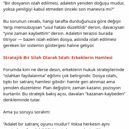
“Bir dosyanın ıslah edilmesi, adaletin yeniden doğuşu mudur,
yoksa yenilgiyi kabul etmeden önceki son manevra mı?”
Bu sorunun cevabı, hangi tarafta durduğunuza göre değişir.
Yargı mensubuysan “usul hatası düzeltildi” dersin, davacıysan
“yine zaman kaybettim” dersin. Adaletin terazisi burada
titriyor — bazen ıslah edilen dosya, aslında ıslah edilmesi
gereken bir sistemin göstergesi haline geliyor.
Stratejik Bir Silah Olarak Islah: Erkeklerin Hamlesi
Forumda kim ne derse desin, erkeklerin hukuk stratejilerinde
“ıslahtan faydalanma” eğilimi çok belirgindir. Dosya ıslahı,
tıpkı bir satranç hamlesi gibidir: hamle geri alınmaz ama
yeniden düzenlenir. Plan değiştirir, zaman kazanır, pozisyon
kurtarılır. Bu stratejik bakış açısı, davaları “kazanan-kaybeden”
denkleminde tutar.
Ama şu soruyu soralım:
“Adalet bir satranç oyunu mudur? Yoksa herkesin aynı