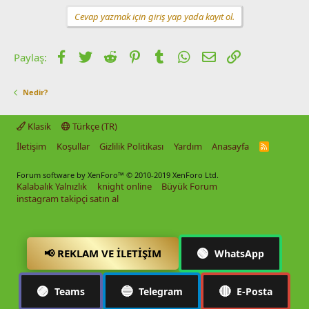
Cevap yazmak için giriş yap yada kayıt ol.
Facebook
Twitter
Reddit
Pinterest
Tumblr
WhatsApp
E-posta
Link
Paylaş:
Nedir?
Klasik
Türkçe (TR)
İletişim
Koşullar
Gizlilik Politikası
Yardım
Anasayfa
R
S
S
Forum software by XenForo™
© 2010-2019 XenForo Ltd.
Kalabalık Yalnızlık
knight online
Büyük Forum
instagram takipçi satın al
🟢
📢 REKLAM VE İLETIŞIM
WhatsApp
🟣
🔵
🔴
Teams
Telegram
E-Posta