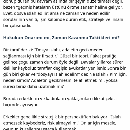
dönüp duran bu kavram aslında bir şeyin düzeltilmesi değil,
bazen “geçmiş hataların üstünü örtme sanatı” haline geliyor.
Evet, dosya ıslah edilir; ama ne zaman ve neden edilir
sorularının yanıtı, işin kalbinde duran etik, stratejik ve insani
bir çatışmadır.
Hukukun Onarımı mı, Zaman Kazanma Taktikleri mi?
Bir taraf der ki: “Dosya ıslahı, adaletin gecikmeden
sağlanması için bir fırsattır.” Güzel bir teori. Fakat pratiğe
gelince çoğu zaman durum öyle değil. Davalar yıllarca sürer,
deliller kaybolur, taraflar değişir, avukatlar yenilenir. Sonra bir
gün biri çıkar ve “dosyayı ıslah edelim” der. Ne ıslahı? Kim için,
neden şimdi? Adaletin gecikmesini telafi etmek mi, yoksa
süreci biraz daha uzatmak mı?
Burada erkeklerin ve kadınların yaklaşımları dikkat çekici
biçimde ayrışıyor.
Erkekler genellikle stratejik bir perspektiften bakıyor: “Islah
etmezsek kaybederiz, risk almayalım.” Onlar için mesele,
oyunun kurallarını ustaca kullanmak.