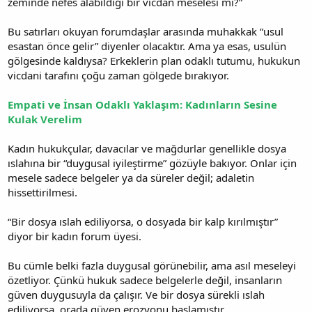
zeminde nefes alabildiği bir vicdan meselesi mi?”
Bu satırları okuyan forumdaşlar arasında muhakkak “usul
esastan önce gelir” diyenler olacaktır. Ama ya esas, usulün
gölgesinde kaldıysa? Erkeklerin plan odaklı tutumu, hukukun
vicdani tarafını çoğu zaman gölgede bırakıyor.
Empati ve İnsan Odaklı Yaklaşım: Kadınların Sesine
Kulak Verelim
Kadın hukukçular, davacılar ve mağdurlar genellikle dosya
ıslahına bir “duygusal iyileştirme” gözüyle bakıyor. Onlar için
mesele sadece belgeler ya da süreler değil; adaletin
hissettirilmesi.
“Bir dosya ıslah ediliyorsa, o dosyada bir kalp kırılmıştır”
diyor bir kadın forum üyesi.
Bu cümle belki fazla duygusal görünebilir, ama asıl meseleyi
özetliyor. Çünkü hukuk sadece belgelerle değil, insanların
güven duygusuyla da çalışır. Ve bir dosya sürekli ıslah
ediliyorsa, orada güven erozyonu başlamıştır.